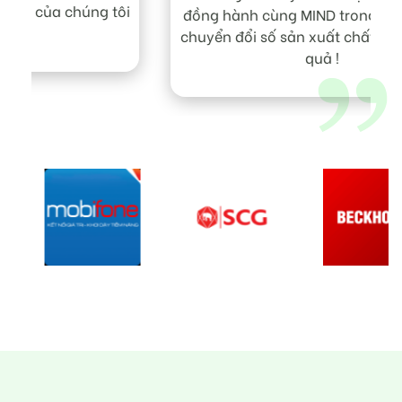
ôi
M
đồng hành cùng MIND trong nhiều dự án
chuyển đổi số sản xuất chất lượng - hiệu
quả !