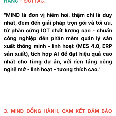
HÀNG
- ĐỐI TÁC.
"MIND là đơn vị hiếm hoi, thậm chí là duy
nhất, đem đến giải pháp trọn gói và tối ưu,
từ phần cứng IOT chất lượng cao - chuẩn
công nghiệp đến phần mềm quản lý sản
xuất thông minh - linh hoạt (MES 4.0, ERP
sản xuất), tích hợp AI để đạt hiệu quả cao
nhất cho từng dự án, với nền tảng công
nghệ mở - linh hoạt - tương thích cao."
3. MIND ĐỒNG HÀNH, CAM KẾT ĐẢM BẢO