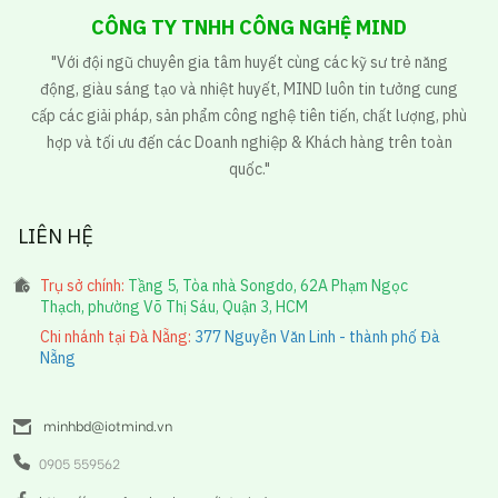
CÔNG TY TNHH CÔNG NGHỆ MIND
"Với đội ngũ chuyên gia tâm huyết cùng các kỹ sư trẻ năng
động, giàu sáng tạo và nhiệt huyết, MIND luôn tin tưởng cung
cấp các giải pháp, sản phẩm công nghệ tiên tiến, chất lượng, phù
hợp và tối ưu đến các Doanh nghiệp & Khách hàng trên toàn
quốc."
LIÊN HỆ
Trụ sở chính:
Tầng 5, Tòa nhà Songdo, 62A Phạm Ngọc
Thạch, phường Võ Thị Sáu, Quận 3, HCM
Chi nhánh tại Đà Nẵng:
377 Nguyễn Văn Linh - thành phố Đà
Nẵng
minhbd@iotmind.vn
0905 559562