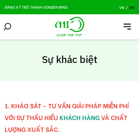
ĐĂNG KÝ TRỞ THÀNH VENDER MIND
VN
/
EN
Sự khác biệt
1. KHẢO SÁT - TƯ VẤN GIẢI PHÁP MIỄN PHÍ
VỚI SỰ THẤU HIỂU
KHÁCH HÀNG
VÀ CHẤT
LƯỢNG XUẤT SẮC.