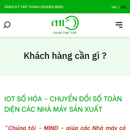
ĐĂNG KÝ TRỞ THÀNH VENDER MIND
VN
/
EN
Khách hàng cần gì ?
IOT SỐ HÓA - CHUYỂN ĐỔI SỐ TOÀN
DIỆN CÁC NHÀ MÁY SẢN XUẤT
"Chúng tôi - MIND - giúp các Nhà máy có