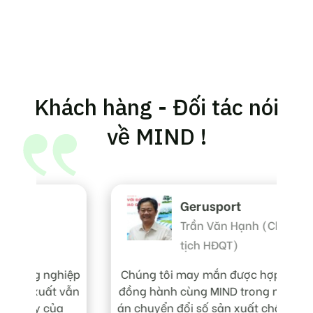
Khách hàng - Đối tác nói
về MIND !
Gerusport
Trần Văn Hạnh (Chủ
tịch HĐQT)
Ch
gi
hiệp
Chúng tôi may mắn được hợp tác và
 vẫn
đồng hành cùng MIND trong nhiều dự
lư
a
án chuyển đổi số sản xuất chất lượng