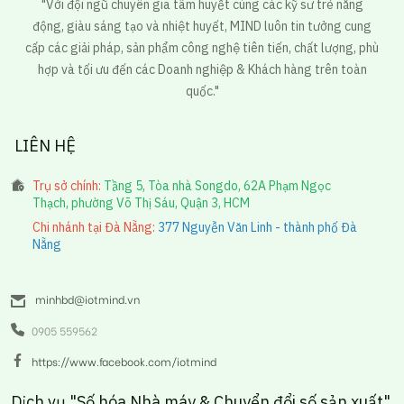
"Với đội ngũ chuyên gia tâm huyết cùng các kỹ sư trẻ năng
động, giàu sáng tạo và nhiệt huyết, MIND luôn tin tưởng cung
cấp các giải pháp, sản phẩm công nghệ tiên tiến, chất lượng, phù
hợp và tối ưu đến các Doanh nghiệp & Khách hàng trên toàn
quốc."
LIÊN HỆ
Trụ sở chính:
Tầng 5, Tòa nhà Songdo, 62A Phạm Ngọc
Thạch, phường Võ Thị Sáu, Quận 3, HCM
Chi nhánh tại Đà Nẵng:
377 Nguyễn Văn Linh - thành phố Đà
Nẵng
minhbd@iotmind.vn
0905 559562
https://www.facebook.com/iotmind
Dịch vụ "Số hóa Nhà máy & Chuyển đổi số sản xuất"