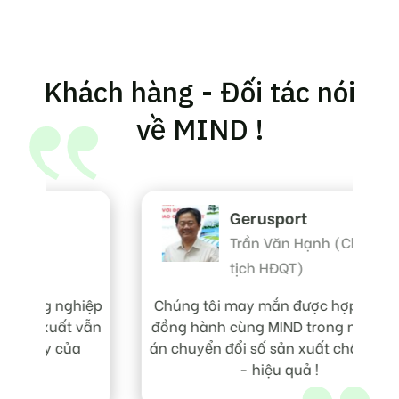
Khách hàng - Đối tác nói
về MIND !
Gerusport
Trần Văn Hạnh (Chủ
tịch HĐQT)
Ch
gi
hiệp
Chúng tôi may mắn được hợp tác và
 vẫn
đồng hành cùng MIND trong nhiều dự
lư
a
án chuyển đổi số sản xuất chất lượng
- hiệu quả !